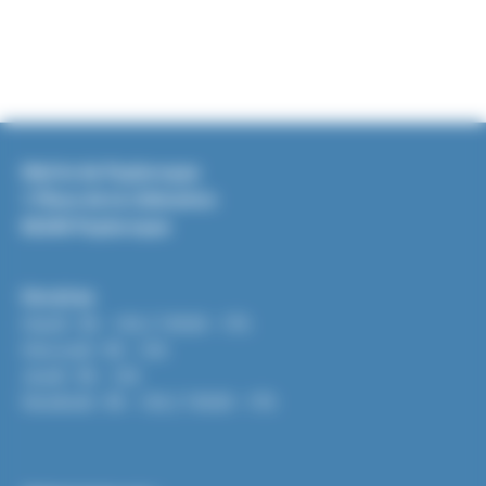
Mairie de Puylaroque
1 Place de la Libération
82240 Puylaroque
Horaires
Mardi : 9h - 12h / 13h30 - 17h
Mercredi : 9h - 12h
Jeudi : 9h - 12h
Vendredi : 9h - 12h / 13h30 - 17h