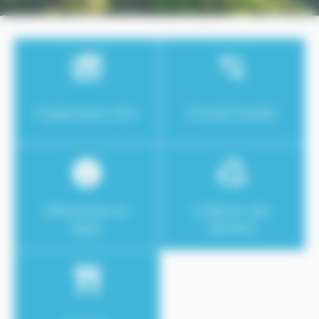
Puylaroque Info
Portail famille
Démarche en
Collecte des
ligne
déchets