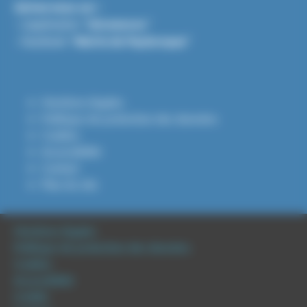
Suivez-nous sur :
- L'application "
Intramuros
"
- Facebook "
Mairie de Puylaroque
"
Mentions légales
Politique de protection des données
Cookies
Accessibilité
Contact
Plan du site
Mentions légales
Politique de protection des données
Cookies
Accessibilité
Crédits