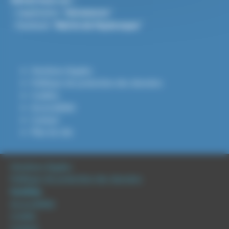
- L'application "
Intramuros
"
- Facebook "
Mairie de Puylaroque
"
Mentions légales
Politique de protection des données
Cookies
Accessibilité
Contact
Plan du site
Mentions légales
Politique de protection des données
Cookies
Accessibilité
Crédits
Contact