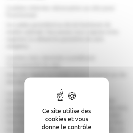
Cookies internes nécessaires au site pour
fonctionner
Ces cookies permettent au site de fonctionner de
manière optimale. Vous pouvez vous y opposer et les
supprimer en utilisant les paramètres de votre
navigateur.
Cookies tiers destinés à améliorer
l’interactivité du site
Notre site s’appuie sur certains services proposés par des
sites tiers.
Ces fonctionnalités utilisent des cookies tiers
directement déposés par ces services. Lors de votre
première visite sur le site, un bandeau vous informe de la
Ce site utilise des
présence de ces cookies et vous invite à indiquer votre
cookies et vous
choix. Ils ne sont déposés que si vous les acceptez. Vous
donne le contrôle
pouvez à tout moment vous informer et paramétrer vos