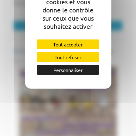
cookies et vous
réconciliation avec…
donne le contrôle
sur ceux que vous
souhaitez activer
Lire la suite
Tout accepter
RENCONTRE AVEC BASTIEN LEMAITRE
Tout refuser
01/07/2026
Personnaliser