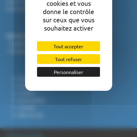
Jeudi : 9h - 12h
cookies et vous
Vendredi : 9h - 12h / 13h30 - 17h
donne le contrôle
sur ceux que vous
souhaitez activer
Suivez-nous sur :
- L'application "
Intramuros
"
Tout accepter
- Facebook "
Mairie de Puylaroque
"
Tout refuser
Personnaliser
Mentions légales
Politique de protection des données
Cookies
Accessibilité
Contact
Plan du site
Mentions légales