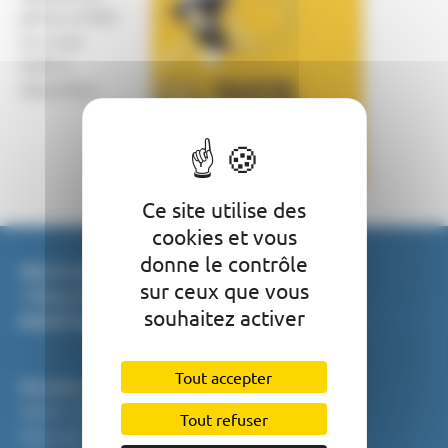
pièces à l’APC
il y a une
boîte à
disposition
Ce site utilise des
cookies et vous
donne le contrôle
Mairie de Puylaroque
sur ceux que vous
1 Place de la Libération
souhaitez activer
82240 Puylaroque
Tout accepter
Horaires
Mardi : 9h - 12h / 13h30 - 17h
Tout refuser
Mercredi : 9h - 12h