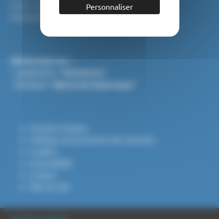
Jeudi : 9h - 12h
Personnaliser
Vendredi : 9h - 12h / 13h30 - 17h
Suivez-nous sur :
- L'application "
Intramuros
"
- Facebook "
Mairie de Puylaroque
"
Mentions légales
Politique de protection des données
Cookies
Accessibilité
Contact
Plan du site