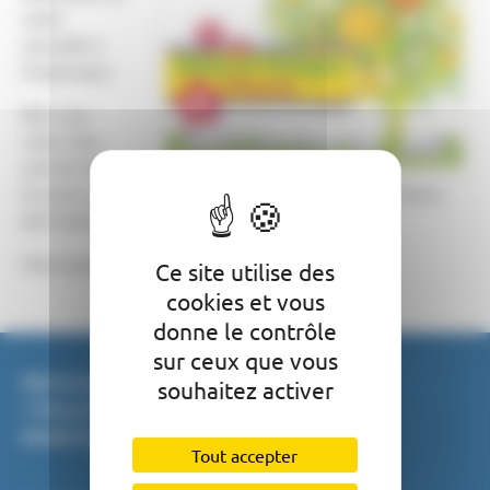
visite
annuelle à
Puylaroque.
Bien que
cette date
soit tôt dans
la saison, préparons nos jardins et nos balcons de leurs
plus beaux apparats fleuris.
Merci pour votre participation.
Ce site utilise des
cookies et vous
donne le contrôle
sur ceux que vous
Mairie de Puylaroque
souhaitez activer
1 Place de la Libération
82240 Puylaroque
Tout accepter