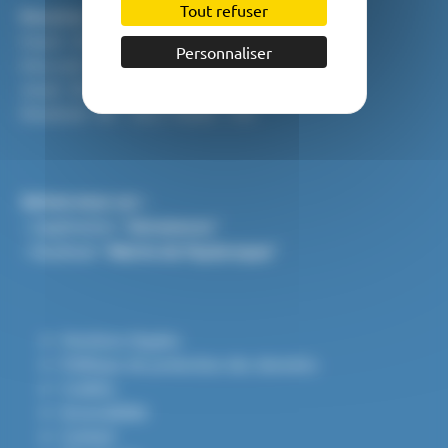
Tout refuser
Horaires
Mardi : 9h - 12h / 13h30 - 17h
Personnaliser
Mercredi : 9h - 12h
Jeudi : 9h - 12h
Vendredi : 9h - 12h / 13h30 - 17h
Suivez-nous sur :
- L'application "
Intramuros
"
- Facebook "
Mairie de Puylaroque
"
Mentions légales
Politique de protection des données
Cookies
Accessibilité
Contact