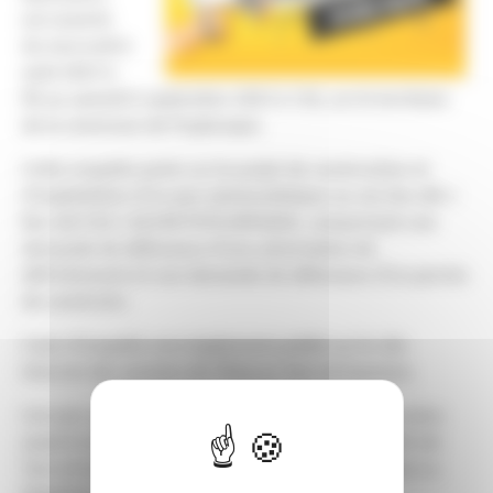
est ouverte
du mercredi 6
août 2025 à
9h au samedi 6 septembre 2025 à 12h, sur le territoire
de la commune de Puylaroque.
Cette enquête porte sur le projet de construction et
d'exploitation d'un parc photovoltaïque au sol, lieu-dit «
Roc del Mel » 82240 PUYLAROQUE, comprenant une
demande de délivrance d'une autorisation de
défrichement et une demande de délivrance d'un permis
de construire.
L'avis d'enquête sera également publié sur le site
Internet des services de l'État en Tarn-et-Garonne.
Cet avis sera par ailleurs inséré, quinze jours au moins
avant le début de l'enquête par les soins du préfet de
Tarn-et-Garonne et aux frais du pétitionnaire, dans La