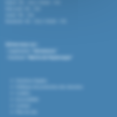
Mardi : 9h - 12h / 13h30 - 17h
Mercredi : 9h - 12h
Jeudi : 9h - 12h
Vendredi : 9h - 12h / 13h30 - 17h
Suivez-nous sur :
- L'application "
Intramuros
"
- Facebook "
Mairie de Puylaroque
"
Mentions légales
Politique de protection des données
Cookies
Accessibilité
Contact
Plan du site